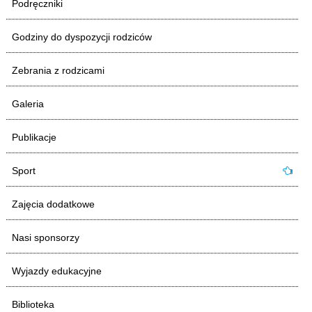
Podręczniki
MEN
Sport
Godziny do dyspozycji rodziców
ORE
Standardy ochrony małoletnich
Zebrania z rodzicami
SEO
Galeria
Wypoczynek MEN
Publikacje
Kuratorium Oświaty
Sport
Doradztwo zawodowe
Zajęcia dodatkowe
RODN WOM Bielsko-Biała
Nasi sponsorzy
Reforma Systemu Edukacji
Wyjazdy edukacyjne
Biblioteka