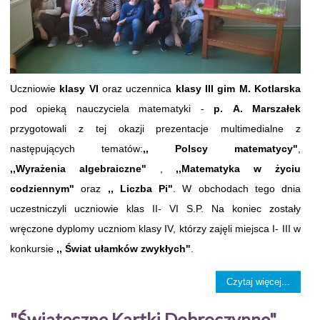
Uczniowie
klasy VI
oraz uczennica
klasy III gim M. Kotlarska
pod opieką nauczyciela matematyki -
p. A. Marszałek
przygotowali z tej okazji prezentacje multimedialne z
następujących tematów:
,, Polscy matematycy"
,
,,Wyrażenia algebraiczne"
,
,,Matematyka w życiu
codziennym"
oraz
,, Liczba Pi"
. W obchodach tego dnia
uczestniczyli uczniowie klas II- VI S.P. Na koniec zostały
wręczone dyplomy uczniom klasy IV, którzy zajęli miejsca I- III w
konkursie
,, Świat ułamków zwykłych"
.
Czytaj więcej...
"Świąteczne Kartki Dobroczynne"