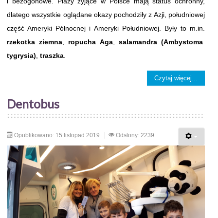
i bezogonowe. Płazy żyjące w Polsce mają status ochronny,
dlatego wszystkie oglądane okazy pochodziły z Azji, południowej
część Ameryki Północnej i Ameryki Południowej. Były to m.in.
rzekotka ziemna
,
ropucha Aga
,
salamandra (Ambystoma
tygrysia)
,
traszka
.
Czytaj więcej...
Dentobus
Opublikowano: 15 listopad 2019
Odsłony: 2239