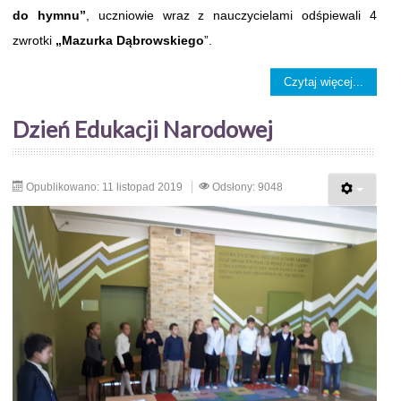
do hymnu”
, uczniowie wraz z nauczycielami odśpiewali 4
zwrotki
„Mazurka Dąbrowskiego
”.
Czytaj więcej...
Dzień Edukacji Narodowej
Opublikowano: 11 listopad 2019
Odsłony: 9048